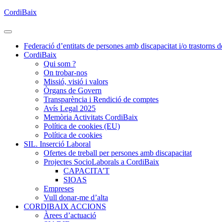
CordiBaix
Federació d’entitats de persones amb discapacitat i/o trastorns d
CordiBaix
Qui som ?
On trobar-nos
Missió, visió i valors
Òrgans de Govern
Transparència i Rendició de comptes
Avís Legal 2025
Memòria Activitats CordiBaix
Política de cookies (EU)
Política de cookies
SIL. Inserció Laboral
Ofertes de treball per persones amb discapacitat
Projectes SocioLaborals a CordiBaix
CAPACITA’T
SIOAS
Empreses
Vull donar-me d’alta
CORDIBAIX ACCIONS
Àrees d’actuació