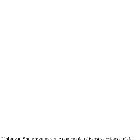
ix Llobregat. Són programes que contemplen diverses accions amb la