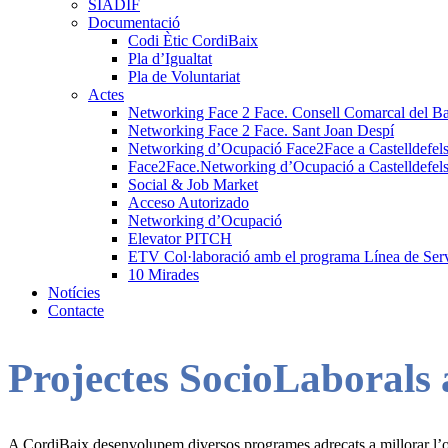
SIADIF
Documentació
Codi Ètic CordiBaix
Pla d’Igualtat
Pla de Voluntariat
Actes
Networking Face 2 Face. Consell Comarcal del Ba
Networking Face 2 Face. Sant Joan Despí
Networking d’Ocupació Face2Face a Castelldefel
Face2Face.Networking d’Ocupació a Castelldefel
Social & Job Market
Acceso Autorizado
Networking d’Ocupació
Elevator PITCH
ETV Col·laboració amb el programa Línea de Ser
10 Mirades
Notícies
Contacte
Projectes SocioLaborals
A CordiBaix desenvolupem diversos programes adreçats a millorar l’oc