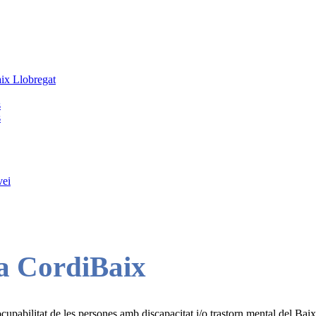
ix Llobregat
s
s
vei
 a CordiBaix
upabilitat de les persones amb discapacitat i/o trastorn mental del Ba